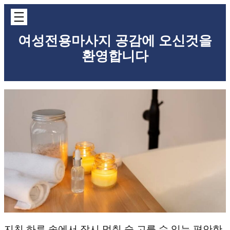
콘
텐
츠
여성전용마사지 공감에 오신것을
로
바
환영합니다
로
가
기
지친 하루 속에서 잠시 멈춰 숨 고를 수 있는 편안한